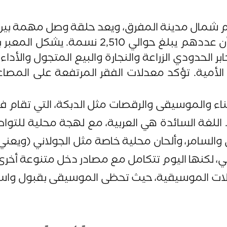
مخيم جابر الحدودي على بعد حوالي 18 كم شمال مدينة المفرق، ويعد حل
لعدد السكان، تشير تقديرات تعداد 2015 إلى أن
بر الحدودي الزراعة والنجارة والبيع المتجول وال
لأمية. تؤكد معدلات الفقر المرتفعة على المصاعب
غناء والموسيقى والرقصات مثل الدبكة، التي تقام ف
 اللغة السائدة هي العربية، مع لهجة محلية للت
والسامر، وألحان محلية خاصة مثل الجولاني (ويعني م
كنها اليوم تتكامل مع مصادر دخل متنوعة أخرى. ي
الآلات الموسيقية، حيث تحظى الموسيقى بقبول واسع