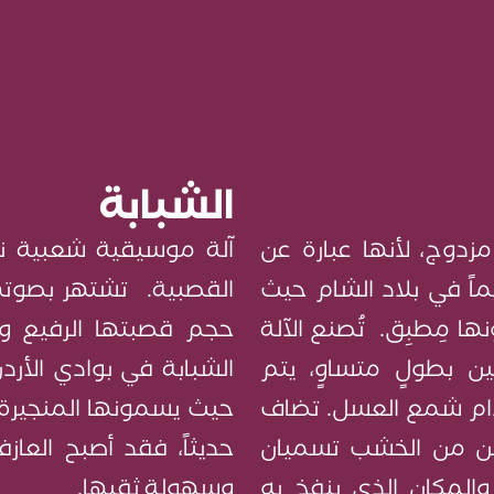
الشبابة
مزدوج، لأنها عبارة عن
آلة موسيقية شعبية نفخيّ
اً في بلاد الشام حيث
القصبية. تشتهر بصوتها
 مِطبِق. تُصنع الآلة
 بطولٍ متساوٍ، يتم
الشبابة في بوادي الأ
ام شمع العسل. تضاف
حيث يسمونها المنجيرة.
تين من الخشب تسميان
حديثاً، فقد أصبح العاز
والمكان الذي ينفخ به
وسهولة ثقبها.