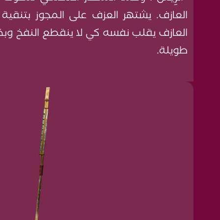
العازف. يشتهر العزف على المجوز بتنقية 
العازف يقلب نفسه كي لا ينقطع النفخ وب
طويلة.