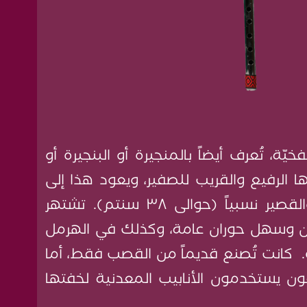
ة، تُعرف أيضاً بالمنجيرة أو البنجيرة أو
 الرفيع والقريب للصفير، ويعود هذا إلى
حجم قصبتها الرفيع والقصير نسبياً (حوالى ٣٨ سنتم). تشتهر
ردن وسهل حوران عامة، وكذلك في الهرمل
 كانت تُصنع قديماً من القصب فقط، أما
فون يستخدمون الأنابيب المعدنية لخفتها