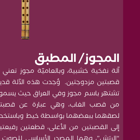
المجوز/ المطبق
آلة نفخية خشبية، وبالعاميّة مجوز تعني 
قصبتين مزدوجتين. وُجدت هذه الآلة قديم
تشتهر باسم مجوز وفي العراق حيث يسمونها
من قصب الغاب، وهي عبارة عن قصبتين
لصقهما ببعضهما بواسطة خيط وباستخد
إلى القصبتين من الأعلى، قطعتين رفيع
“الرِيَش”، وهما المصدر الأساسي للصوت 