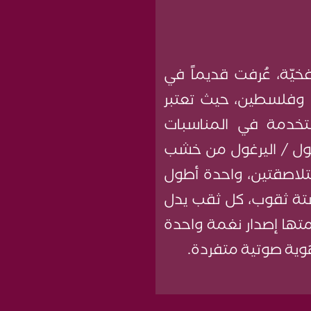
خيّة، عُرفت قديماً في
 وفلسطين، حيث تعتبر
تخدمة في المناسبات
رغول / اليرغول من خشب
تلاصقتين، واحدة أطول
تة ثقوب، كل ثقب يدل
تها إصدار نغمة واحدة
 هوية صوتية متفردة.